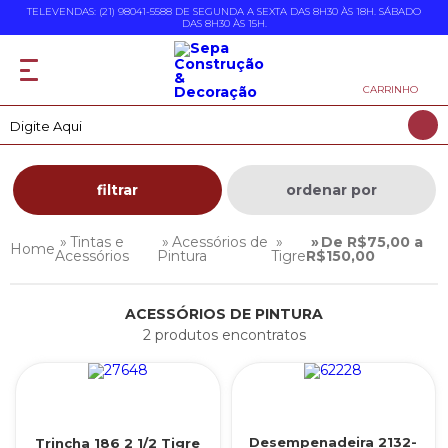
TELEVENDAS: (21) 98041-5588 DE SEGUNDA A SEXTA DAS 8H30 ÀS 18H. SÁBADO
DAS 8H30 ÀS 15H.
CARRINHO
filtrar
ordenar por
Tintas e
Acessórios de
De R$75,00 a
Acessórios
Pintura
Tigre
R$150,00
ACESSÓRIOS DE PINTURA
2 produtos encontratos
Desempenadeira 2132-
Trincha 186 2 1/2 Tigre