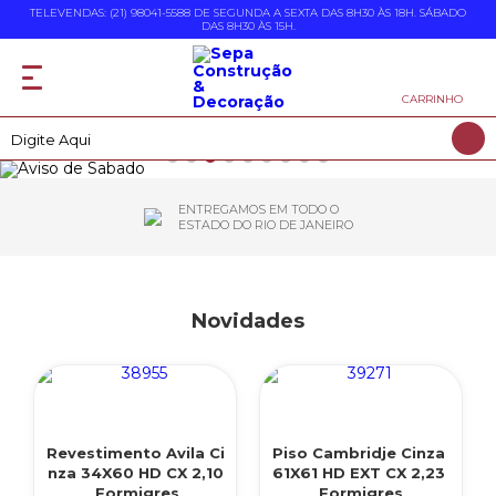
TELEVENDAS: (21) 98041-5588 DE SEGUNDA A SEXTA DAS 8H30 ÀS 18H. SÁBADO
DAS 8H30 ÀS 15H.
CARRINHO
ENTREGAMOS EM TODO O
ESTADO DO RIO DE JANEIRO
Novidades
Revestimento Avila Ci
Piso Cambridje Cinza
nza 34X60 HD CX 2,10
61X61 HD EXT CX 2,23
Formigres
Formigres