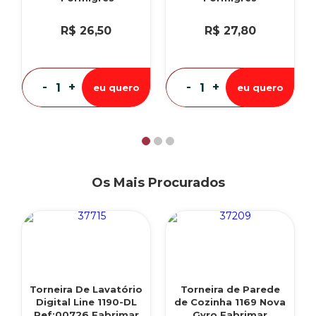
R$ 26,50
R$ 27,80
-
+
-
+
eu quero
eu quero
Os Mais Procurados
Torneira De Lavatório
Torneira de Parede
Digital Line 1190-DL
de Cozinha 1169 Nova
Ref:00726 Fabrimar
Gyro Fabrimar