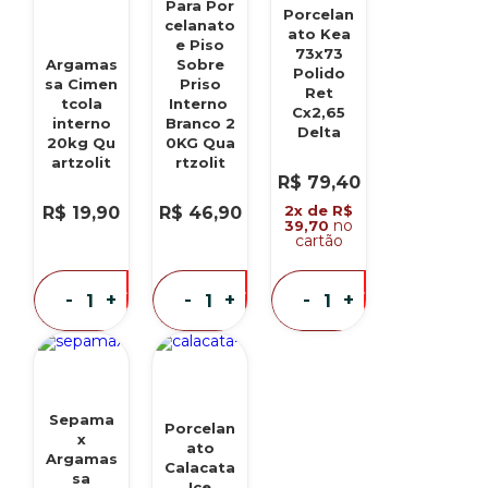
Para Por
Porcelan
celanato
ato Kea
e Piso
73x73
Argamas
Sobre
Polido
sa Cimen
Priso
Ret
tcola
Interno
Cx2,65
interno
Branco 2
Delta
20kg Qu
0KG Qua
artzolit
rtzolit
R$ 79,40
2x de R$
R$ 19,90
R$ 46,90
no
39,70
cartão
eu
eu
eu
-
+
-
+
-
+
quero
quero
quero
Sepama
Porcelan
x
ato
Argamas
Calacata
sa
Ice