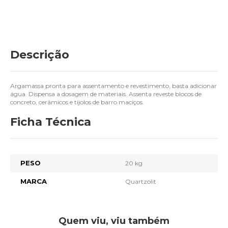
Descrição
Argamassa pronta para assentamento e revestimento, basta adicionar
água. Dispensa a dosagem de materiais. Assenta reveste blocos de
concreto, cerâmicos e tijolos de barro maciços.
Ficha Técnica
PESO
20 kg
MARCA
Quartzolit
Quem viu, viu também