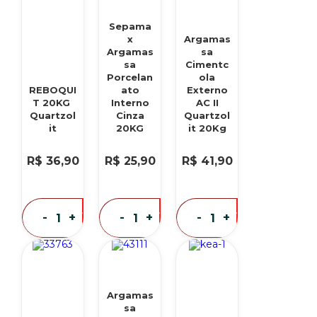
Sepama
x
Argamas
Argamas
sa
sa
Cimentc
Porcelan
ola
REBOQUI
ato
Externo
T 20KG
Interno
AC II
Quartzol
Cinza
Quartzol
it
20KG
it 20Kg
R$ 36,90
R$ 25,90
R$ 41,90
eu
eu
eu
-
+
-
+
-
+
quero
quero
quero
Argamas
sa