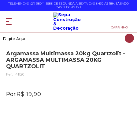
TELEVENDAS: (21) 98041-5588 DE SEGUNDA A SEXTA DAS 8H30 ÀS 18H. SÁBADO
DAS 8H30 ÀS 15H.
CARRINHO
Argamassa Multimassa 20kg Quartzolit -
ARGAMASSA MULTIMASSA 20KG
QUARTZOLIT
Ref.:
41120
Por:
R$ 19,90
-
+