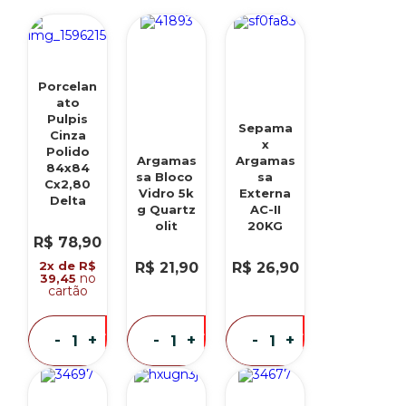
Porcelan
ato
Pulpis
Sepama
Cinza
x
Polido
Argamas
Argamas
84x84
sa Bloco
sa
Cx2,80
Vidro 5k
Externa
Delta
g Quartz
AC-II
olit
20KG
R$ 78,90
2x de R$
R$ 21,90
R$ 26,90
no
39,45
cartão
eu
eu
eu
-
+
-
+
-
+
quero
quero
quero