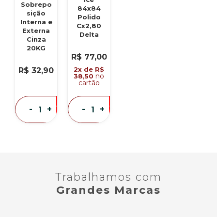
Sobrepo
84x84
sição
Polido
Interna e
Cx2,80
Externa
Delta
Cinza
20KG
R$ 77,00
2x de R$
R$ 32,90
no
38,50
cartão
eu
eu
-
+
-
+
quero
quero
Trabalhamos com
Grandes Marcas