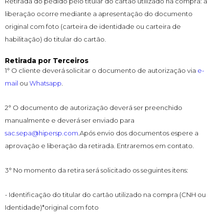
Retirada do pedido pelo titular do cartão utilizado na compra: a
liberação ocorre mediante a apresentação do documento
original com foto (carteira de identidade ou carteira de
habilitação) do titular do cartão.
Retirada por Terceiros
1° O cliente deverá solicitar o documento de autorização via
e-
mail
ou
Whatsapp
.
2° O documento de autorização deverá ser preenchido
manualmente e deverá ser enviado para
sac.sepa@hipersp.com
.Após envio dos documentos espere a
aprovação e liberação da retirada. Entraremos em contato.
3° No momento da retira será solicitado os seguintes itens:
- Identificação do titular do cartão utilizado na compra (CNH ou
Identidade)*original com foto