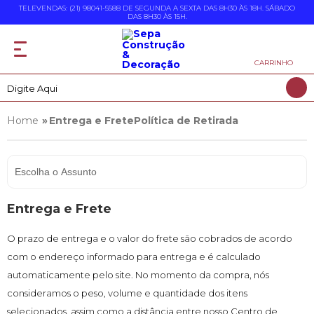
TELEVENDAS: (21) 98041-5588 DE SEGUNDA A SEXTA DAS 8H30 ÀS 18H. SÁBADO
DAS 8H30 ÀS 15H.
CARRINHO
Entrega e FretePolítica de Retirada
Escolha o Assunto
Entrega e Frete
O prazo de entrega e o valor do frete são cobrados de acordo
com o endereço informado para entrega e é calculado
automaticamente pelo site. No momento da compra, nós
consideramos o peso, volume e quantidade dos itens
selecionados, assim como a distância entre nosso Centro de