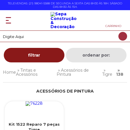
TELEVENDAS: (21) 98041-5588 DE SEGUNDA A SEXTA DAS 8H30 ÀS 18H. SÁBADO
DAS 8H30 ÀS 15H.
CARRINHO
filtrar
ordenar por:
Tintas e
Acessórios de
Acessórios
Pintura
Tigre
138
ACESSÓRIOS DE PINTURA
Kit 1522 Reparo 7 peças
Tigre