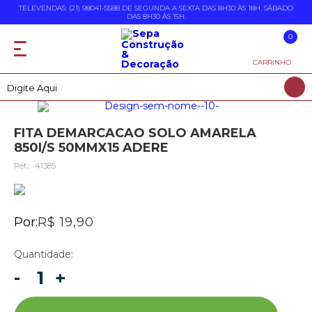
TELEVENDAS: (21) 98041-5588 DE SEGUNDA A SEXTA DAS 8H30 ÀS 18H. SÁBADO
DAS 8H30 ÀS 15H.
0
CARRINHO
FITA DEMARCACAO SOLO AMARELA
850I/S 50MMX15 ADERE
Ref.:
41385
Por:
R$ 19,90
Quantidade:
-
+