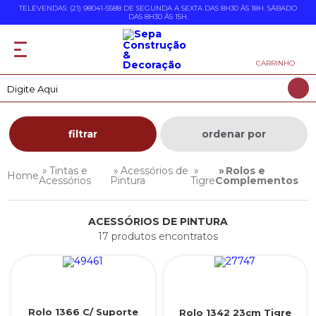
TELEVENDAS: (21) 98041-5588 DE SEGUNDA A SEXTA DAS 8H30 ÀS 18H. SÁBADO
DAS 8H30 ÀS 15H.
CARRINHO
filtrar
ordenar por
Tintas e
Acessórios de
Rolos e
Acessórios
Pintura
Tigre
Complementos
ACESSÓRIOS DE PINTURA
17 produtos encontratos
Rolo 1366 C/ Suporte
Rolo 1342 23cm Tigre