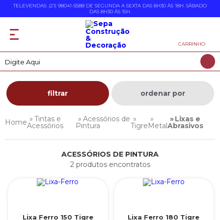
TELEVENDAS: (21) 98041-5588 DE SEGUNDA A SEXTA DAS 8H30 ÀS 18H. SÁBADO
DAS 8H30 ÀS 15H.
CARRINHO
filtrar
ordenar por
Tintas e
Acessórios de
Lixas e
Acessórios
Pintura
Tigre
Metal
Abrasivos
ACESSÓRIOS DE PINTURA
2 produtos encontratos
Lixa Ferro 150 Tigre
Lixa Ferro 180 Tigre