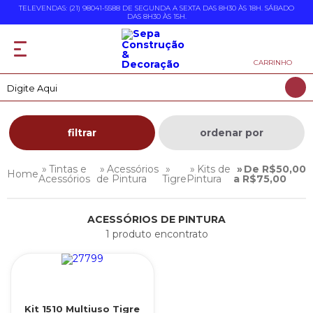
TELEVENDAS: (21) 98041-5588 DE SEGUNDA A SEXTA DAS 8H30 ÀS 18H. SÁBADO
DAS 8H30 ÀS 15H.
CARRINHO
filtrar
ordenar por
Tintas e
Acessórios
Kits de
De R$50,00
Acessórios
de Pintura
Tigre
Pintura
a R$75,00
ACESSÓRIOS DE PINTURA
1 produto encontrato
Kit 1510 Multiuso Tigre